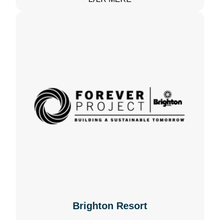
Dansk
Svensk
Finsk
Frankrig
Tysk
Storbritannien
Brighton Resort