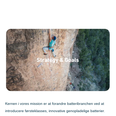
Home Conversion Kit
Om Paleblue
Blog
Solenergi
Tilgang 1
Påvirkning
Tilgang 2
For virksomheder
Om Paleblue
Blog
Påvirkning
For virksomheder
Om Paleblue
Blog
Kernen i vores mission er at forandre batteribranchen ved at
introducere førsteklasses, innovative genopladelige batterier.