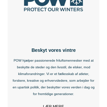
Engelsk
Beskyt vores vintre
Hollandsk
POW hjælper passionerede friluftsmennesker med at
beskytte de steder og den livsstil, de elsker, mod
Belgien (flamsk)
klimaforandringer. Vi er et fællesskab af atleter,
forskere, kreative og erhvervsledere, som arbejder for
en upartisk politik, der beskytter vores verden i dag og
Belgien (Vallonien)
for fremtidige generationer.
LÆR MERE