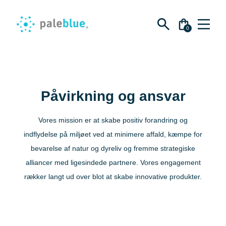
Søg
efter:
0
Spring
Shop
DA
til
indhold
Batterier
Om
Påvirkning og ansvar
AA-batterier
Vores mission er at skabe positiv forandring og
AAA-batterier
Påvirkning
Støtte
indflydelse på miljøet ved at minimere affald, kæmpe for
C Batterier
For virksomheder
bevarelse af natur og dyreliv og fremme strategiske
D Batterier
Om Paleblue
alliancer med ligesindede partnere. Vores engagement
9V batterier
Blog
rækker langt ud over blot at skabe innovative produkter.
Bundter
Påvirkning
Sustainability kit
For virksomheder