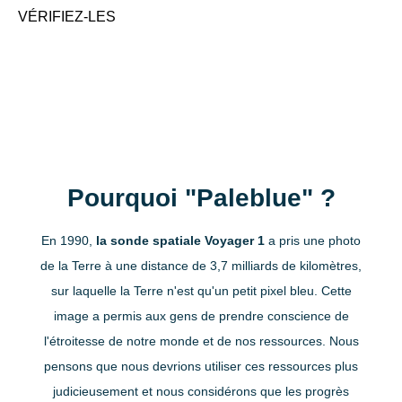
VÉRIFIEZ-LES
Néerlandais
Belgique(flamand)
Belgique (Wallonie)
Pourquoi "Paleblue" ?
Danois
En 1990,
la sonde spatiale Voyager 1
a pris une photo
de la Terre à une distance de 3,7 milliards de kilomètres,
sur laquelle la Terre n'est qu'un petit pixel bleu. Cette
Suédois
image a permis aux gens de prendre conscience de
l'étroitesse de notre monde et de nos ressources. Nous
pensons que nous devrions utiliser ces ressources plus
Finlandais
judicieusement et nous considérons que les progrès