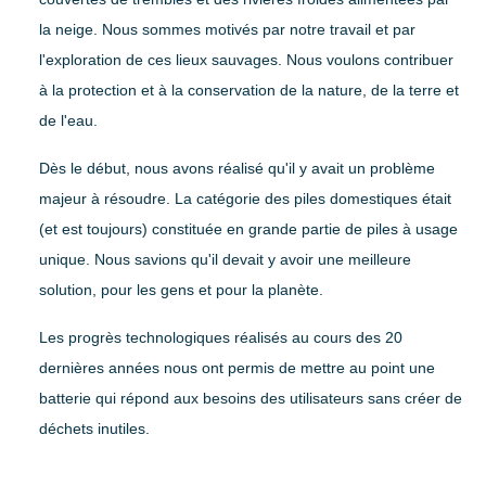
Home Conversion Kit
À propos de Paleblue
la neige. Nous sommes motivés par notre travail et par
Blog
Solaire
l'exploration de ces lieux sauvages. Nous voulons contribuer
à la protection et à la conservation de la nature, de la terre et
Approche 1
Impact
de l'eau.
Approche 2
Pour les sociétés
À propos de Paleblue
Dès le début, nous avons réalisé qu'il y avait un problème
majeur à résoudre. La catégorie des piles domestiques était
Blog
(et est toujours) constituée en grande partie de piles à usage
Impact
unique. Nous savions qu'il devait y avoir une meilleure
Pour les sociétés
solution, pour les gens et pour la planète.
À propos de Paleblue
Les progrès technologiques réalisés au cours des 20
Blog
dernières années nous ont permis de mettre au point une
batterie qui répond aux besoins des utilisateurs sans créer de
déchets inutiles.