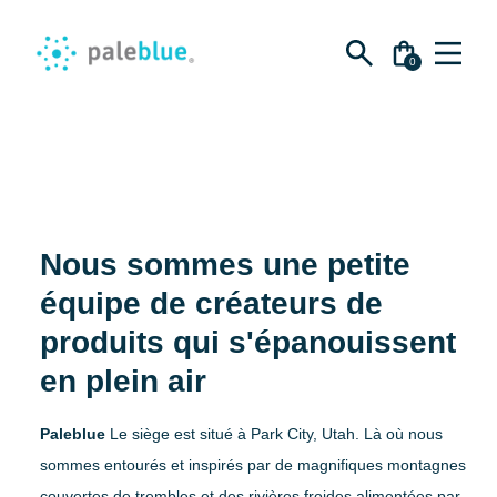
Recherche
pour :
0
Skip
Shop
FR
to
content
Piles
A propos de
Piles AA
Nous sommes une petite
Piles AAA
Impact
Soutien
équipe de créateurs de
Piles C
Pour les sociétés
produits qui s'épanouissent
D Piles
À propos de Paleblue
en plein air
Piles 9V
Blog
Ensembles
Paleblue
Le siège est situé à
Park City, Utah
. Là où nous
Impact
sommes entourés et inspirés par de magnifiques montagnes
Sustainability kit
Pour les sociétés
couvertes de trembles et des rivières froides alimentées par