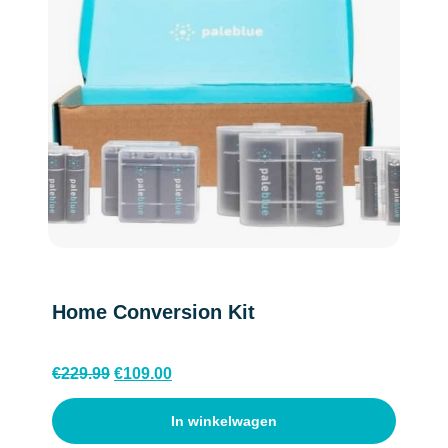
Home Conversion Kit
Oorspronkelijke
Huidige
€
229.99
€
109.00
prijs
prijs
was:
is:
€229.99.
€109.00.
In winkelwagen