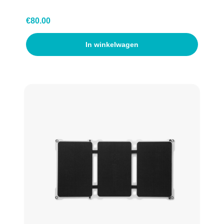
België (Vlaams)
€
80.00
In winkelwagen
België (Waals)
Deens
Zweeds
Fins
Frankrijk