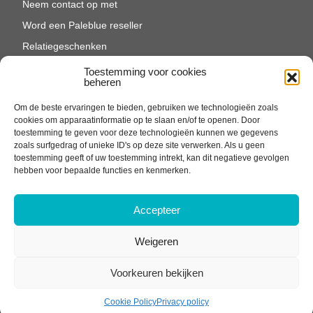
Neem contact op met
Word een Paleblue reseller
Relatiegeschenken
Productverzorging
Toestemming voor cookies
beheren
Cookiebeleid (EU)
Om de beste ervaringen te bieden, gebruiken we technologieën zoals
cookies om apparaatinformatie op te slaan en/of te openen. Door
toestemming te geven voor deze technologieën kunnen we gegevens
zoals surfgedrag of unieke ID's op deze site verwerken. Als u geen
toestemming geeft of uw toestemming intrekt, kan dit negatieve gevolgen
hebben voor bepaalde functies en kenmerken.
Accepteer
Algemene voorwaarden
Privacy
Weigeren
Voorkeuren bekijken
Cookie Policy
Privacy policy