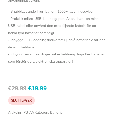
användningscykeln.
- Snabbladdande litiumbatteri: 1000+ laddningscykler
- Praktisk mikro-USB-laddningsport: Anslut bara en mikro-
USB-kabel eller använd den medföljande kabeln för att
ladda fyra batterier samtidigt.
- Inbyggd LED-laddningsindikator: Ljusblå batterier visar när
de är fulladdade.
- Inbyggd smart teknik ger säker laddning: Inga fler batterier
som förstör dyra elektroniska apparater!
Ursprungligt
Aktuellt
€
29.99
€
19.99
pris
pris
SLUT I LAGER
var:
är:
Artikelnr:
PB-AA
Kategori:
Batterier