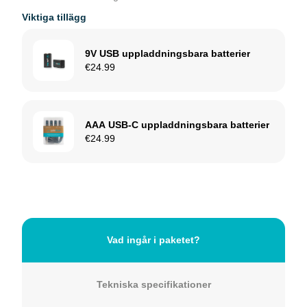
Viktiga tillägg
€29.99.
€19.99.
9V USB uppladdningsbara batterier
€
24.99
AAA USB-C uppladdningsbara batterier
€
24.99
Vad ingår i paketet?
Tekniska specifikationer