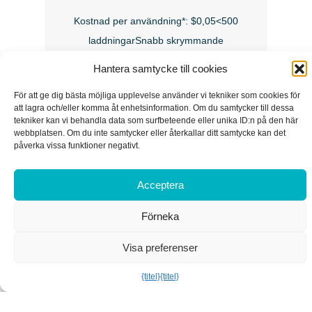
Kostnad per användning*: $0,05<500
laddningarSnabb skrymmande
laddareLågspänningPlastikförpackning
Hantera samtycke till cookies
För att ge dig bästa möjliga upplevelse använder vi tekniker som cookies för
att lagra och/eller komma åt enhetsinformation. Om du samtycker till dessa
Branschledande
tekniker kan vi behandla data som surfbeteende eller unika ID:n på den här
webbplatsen. Om du inte samtycker eller återkallar ditt samtycke kan det
laddningstid.
påverka vissa funktioner negativt.
Acceptera
Med vår avancerade teknik för uppladdningsbara
Förneka
litiumbatterier laddar Paleblue-batterierna upp till 10
gånger snabbare än konventionella
Visa preferenser
uppladdningsbara batterier.
{titel}
{titel}